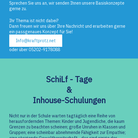
Sprechen Sie uns an, wir senden Ihnen unsere Basiskonzepte
gerne zu.
Ihr Thema ist nicht dabei?
Dann freuen wir uns über Ihre Nachricht und erarbeiten gerne
ein passgenaues Konzept für Sie!
Info@kraftprotz.net
oder über 05202-9178088
SchiLf - Tage
&
Inhouse-Schulungen
Nicht nur in der Schule warten tagtäglich eine Reihe von
herausfordernden Themen: Kinder und Jugendliche, die kaum
Grenzen zu beachten scheinen; große Unruhen in Klassen und
Gruppen; eine scheinbar abnehmende Fähigkeit zur Empathie;