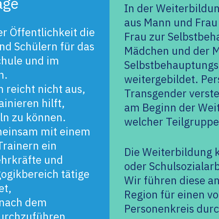
age
In der Weiterbildu
aus Mann und Frau
r Öffentlichkeit die
Frau zur Selbstbeh
nd Schülern für das
Mädchen und der 
chule und im
Selbstbehauptungst
n.
weitergebildet. Per
 reicht nicht aus,
Transgender verste
inieren hilft,
am Beginn der Weit
ln zu können.
welcher Teilgruppe
emeinsam mit einem
rainern ein
Die Weiterbildung k
hrkräfte und
oder Schulsozialar
ogikbereich tätige
Wir führen diese an
et,
Region für einen v
 nach dem
Personenkreis durc
durchzuführen.