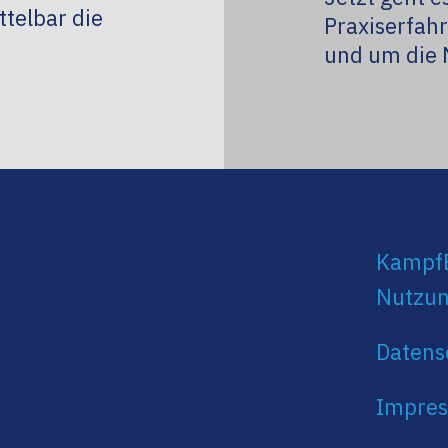
telbar die
Praxiserfah
und um die 
KampfE
Nutzun
Datens
Impre