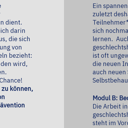
e
Ein spannen
r
zuletzt desh
n dient.
Teilnehmer
ich darin
sich nochma
s, die sich
lernen. Auch
ung von
geschlecht
ln bezieht:
ist oft ung
den wird,
die neuen In
en.
auch neuen 
 Chance!
Selbstbehau
n zu können,
on
Modul B: Be
rävention
Die Arbeit in
geschlecht
steht im Vo