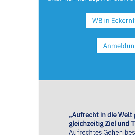
WB in Eckern
Anmeldun
„Aufrecht in die Welt 
gleichzeitig Ziel und T
Aufrechtes Gehen bes