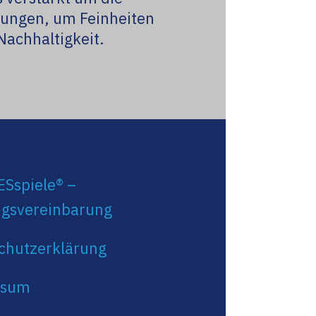
rungen, um Feinheiten
Nachhaltigkeit.
Sspiele® –
gsvereinbarung
chutzerklärung
ssum