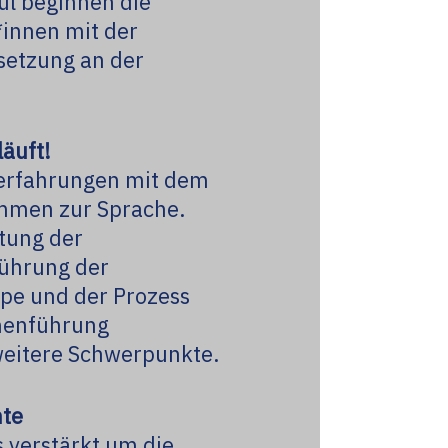
l beginnen die
innen mit der
etzung an der
läuft!
serfahrungen mit dem
mmen zur Sprache.
itung der
hrung der
e und der Prozess
enführung
 weitere Schwerpunkte.
nte
s verstärkt um die