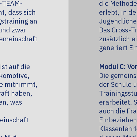
se-TEAM-
die Methode
t, dass sich
erlebt, in d
straining an
Jugendliche
 und zwar
Das Cross-Tr
Gemeinschaft
zusätzlich 
generiert E
t auf die
Modul C: Vo
okomotive,
Die gemeins
ie mitnimmt,
der Schule u
Kraft haben,
Trainingsst
zen, was
erarbeitet. 
auch die Fr
einschaft
Einbeziehen
Klassenlehr