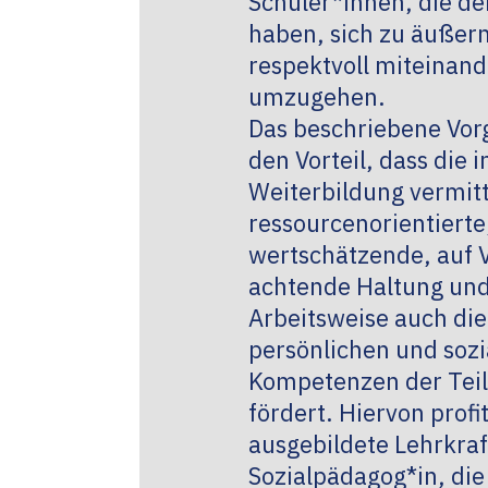
Schüler*innen, die d
haben, sich zu äußer
respektvoll miteinand
umzugehen.
Das beschriebene Vor
den Vorteil, dass die i
Weiterbildung vermitt
ressourcenorientierte
wertschätzende, auf V
achtende Haltung un
Arbeitsweise auch die
persönlichen und sozi
Kompetenzen der Te
fördert. Hiervon profi
ausgebildete Lehrkraf
Sozialpädagog*in, die