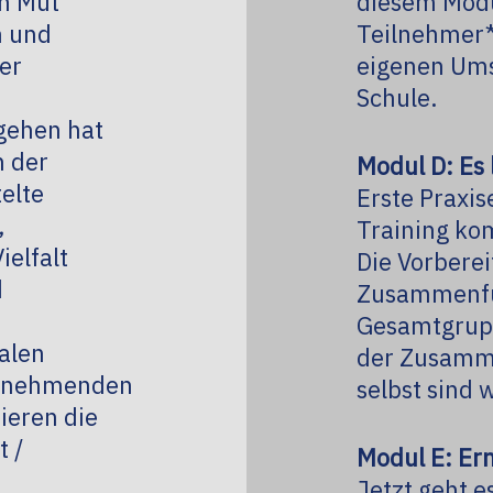
en Mut
diesem Modu
n und
Teilnehmer*
er
eigenen Ums
Schule.
gehen hat
n der
Modul D: Es 
elte
Erste Praxi
,
Training ko
ielfalt
Die Vorbere
d
Zusammenfü
Gesamtgrupp
alen
der Zusamm
ilnehmenden
selbst sind
tieren die
t /
Modul E: Er
Jetzt geht e