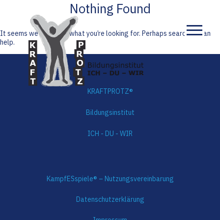
Nothing Found
Skip
to
Home
content
It seems we can’t find what you’re looking for. Perhaps searching can
help.
KRAFTPROTZ®
Bildungsinstitut
ICH - DU - WIR
KampfESspiele® – Nutzungsvereinbarung
Datenschutzerklärung